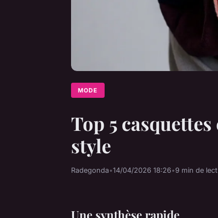
MODE
Top 5 casquettes
style
Radegonda
•
14/04/2026 18:26
•
9 min de lec
Une synthèse rapide