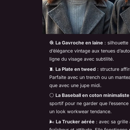
🧶
La Gavroche en laine
: silhouette
d’élégance vintage aux tenues d’auto
ligne du visage avec subtilité.
🧵
La Plate en tweed
: structure affi
Parfaite avec un trench ou un manteau
que avec une jupe midi.
⚪
La Baseball en coton minimaliste
sportif pour ne garder que l’essence
un look workwear tendance.
🌬️
La Trucker aérée
: avec sa grille 
fraîcheur et attitude. Elle fonctionn