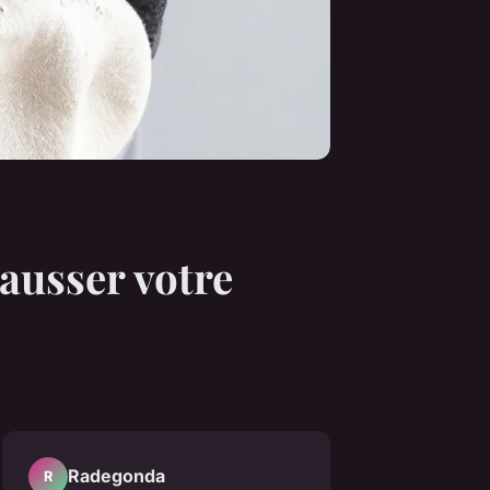
ausser votre
Radegonda
R