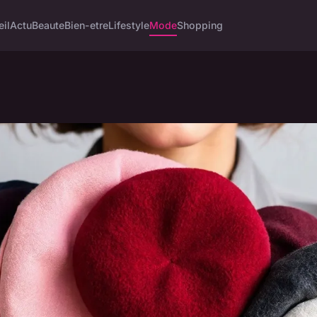
eil
Actu
Beaute
Bien-etre
Lifestyle
Mode
Shopping