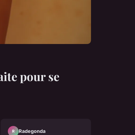
aite pour se
Radegonda
R