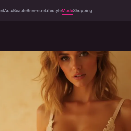
eil
Actu
Beaute
Bien-etre
Lifestyle
Mode
Shopping