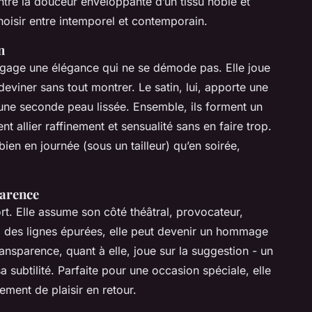
entre la douceur enveloppante d’un tissu noble et
hoisir entre intemporel et contemporain.
n
 dégage une élégance qui ne se démode pas. Elle joue
deviner sans tout montrer. Le satin, lui, apporte une
e seconde peau lissée. Ensemble, ils forment un
t allier raffinement et sensualité sans en faire trop.
ien en journée (sous un tailleur) qu’en soirée,
parence
fort. Elle assume son côté théâtral, provocateur,
 des lignes épurées, elle peut devenir un hommage
ransparence, quant à elle, joue sur la suggestion - un
a subtilité. Parfaite pour une occasion spéciale, elle
ment de plaisir en retour.